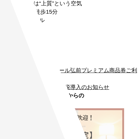
満ちているのは“上質”という空気
JR弘前駅より徒歩15分
弘前プラザホテル
1
2
3
4
5
2026.07.16
お知らせ
オール弘前プレミアム商品券ご利
用について
2025.11.01
お知らせ
宿泊税導入のお知らせ
PICK UP
弘前プラザホテルからの
お知らせ