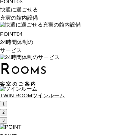
POINT
03
快適に過ごせる
充実の館内設備
POINT
04
24時間体制の
サービス
R
OOMS
客室のご案内
TWIN ROOM
ツインルーム
1
2
3