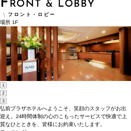
F
RONT & LOBBY
フロント・ロビー
場所 1F
1
2
3
弘前プラザホテルへようこそ、笑顔のスタッフがお出
迎え。
24時間体制の心のこもったサービスで快適で上
質なひとときを、皆様にお約束いたします。