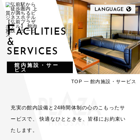
LANGUAGE
F
ACILITIES
&
SERVICES
館内施設・サー
ビス
館内施設・サービス
TOP
充実の館内設備と24時間体制の心のこもったサ
ービスで、
快適なひとときを、皆様にお約束い
たします。