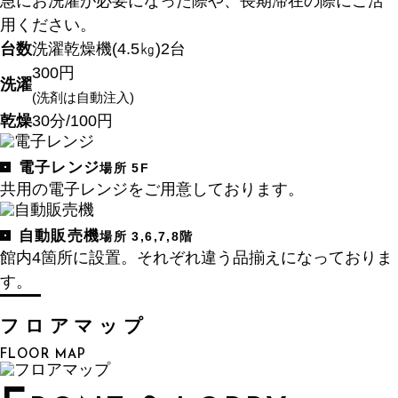
急にお洗濯が必要になった際や、長期滞在の際にご活
用ください。
台数
洗濯乾燥機(4.5㎏)2台
300円
洗濯
(洗剤は自動注入)
乾燥
30分/100円
電子レンジ
場所 5F
共用の電子レンジをご用意しております。
自動販売機
場所 3,6,7,8階
館内4箇所に設置。それぞれ違う品揃えになっておりま
す。
フロアマップ
FLOOR MAP